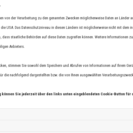
.
ine, brauchen Ersatzteile oder möchten sich über unser Ange
hmen von der Verarbeitung zu den genannten Zwecken möglicherweise Daten an Länder 
tungs-GmbH ist Ihr Partner für alle Fragen rund um Baugeräte,
in die USA. Das Datenschutzniveau in diesen Ländern ist möglicherweise nicht mit dem i
 telefonisch.
o, dass staatliche Behörden auf diese Daten zugreifen können. Weitere Informationen zu 
iligen Anbieters.
cken, stimmen Sie sowohl dem Speichern und Abrufen von Informationen auf Ihrem Gerä
r die nachfolgend dargestellten bzw. die von Ihnen ausgewählten Verarbeitungszwecke 
g können Sie jederzeit über den links unten eingeblendeten Cookie-Button für 
nfach erklärt
maschinen & Krane” sind
r diese Wörter und Begriffe.