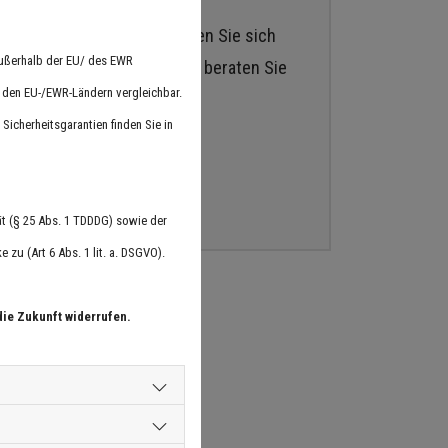
bot informieren? Dann melden Sie sich
außerhalb der EU/ des EWR
 Maschinen und Zubehör. Wir beraten Sie
n den EU-/EWR-Ländern vergleichbar.
Sicherheitsgarantien finden Sie in
t (§ 25 Abs. 1 TDDDG) sowie der
zu (Art 6 Abs. 1 lit. a. DSGVO).
die Zukunft widerrufen.