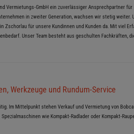
s- und Vermietungs-GmbH ein zuverlässiger Ansprechpartner f
nternehmen in zweiter Generation, wachsen wir stetig weiter. 
g in Zschorlau für unsere Kundinnen und Kunden da. Mit viel
nbedarf. Unser Team besteht aus geschulten Fachkräften, die 
en, Werkzeuge und Rundum-Service
eitig. Im Mittelpunkt stehen Verkauf und Vermietung von Bobc
ch Spezialmaschinen wie Kompakt-Radlader oder Kompakt-Rau