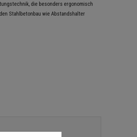
tungstechnik, die besonders ergonomisch
r den Stahlbetonbau wie Abstandshalter