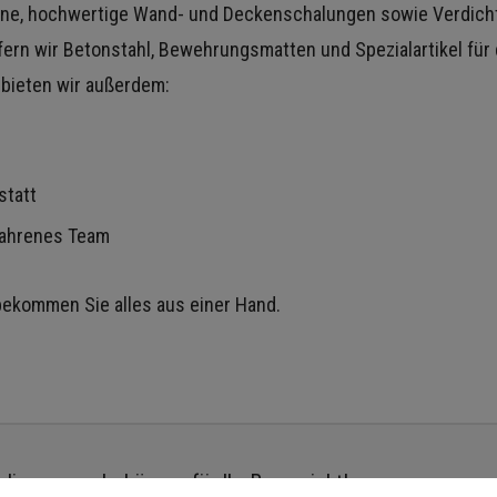
ne, hochwertige Wand- und Deckenschalungen sowie Verdich
fern wir Betonstahl, Bewehrungsmatten und Spezialartikel fü
e bieten wir außerdem:
statt
fahrenes Team
 bekommen Sie alles aus einer Hand.
 die passende Lösung für Ihr Bauprojekt!