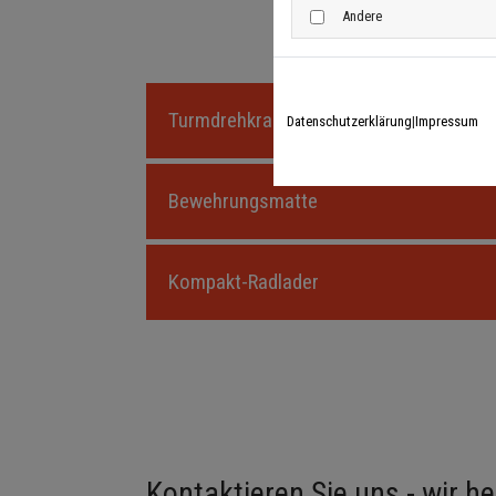
Andere
Turmdrehkran
Datenschutzerklärung
|
Impressum
Bewehrungsmatte
Kompakt-Radlader
Kontaktieren Sie uns - wir he