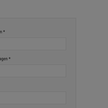
n *
agen *