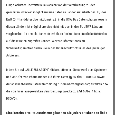
Einige Anbieter übermitteln im Rahmen von der Verarbeitung zu den
genannten Zwecken möglicherweise Daten an Länder außerhalb der EU/ des
EWR (Drittlanddatenübermittlung), z.B. in die USA. Das Datenschutzniveau in
diesen Ländern ist möglicherweise nicht mit dem in den EU-/EWR-Ländern
Der Bobcat Minibagger E19E
vergleichbar. Es besteht daher ein erhöhtes Risiko, dass staatliche Behörden
auf diese Daten zugreifen können. Weitere Informationen zu
Erschließen Sie neue Möglichkeiten – und arbeiten
Sicherheitsgarantien finden Sie in den Datenschutzrichtlinien des jeweiligen
Sie dort, wo andere Maschinen versagen – mit dem
Anbieters.
vollelektrischen Minibagger E19e. Mit dieser
Indem Sie auf „ALLE ZULASSEN" klicken, stimmen Sie sowohl dem Speichern
geräuscharmen und emissionsfreien Maschine
und Abrufen von Informationen auf Ihrem Gerät (§ 25 Abs. 1 TDDDG) sowie
eröffnen sich einzigartige Geschäftsmöglichkeiten,
der anschließenden Datenverarbeitung für die nachfolgend dargestellten bzw.
ohne durch Arbeitsumgebungen oder typische
die von Ihnen ausgewählten Verarbeitungszwecke zu (Art 6 Abs. 1 lit. a.
Arbeitszeiten eingeschränkt zu sein. Dank der
DSGVO).
ausgezeichneten Steuerbarkeit, der ergonomischen
Bedienelemente, des überragenden Komforts und der
Eine bereits erteilte Zustimmung können Sie jederzeit über den links