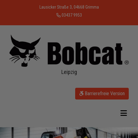
Lausicker Straße 3, 04668 Grimma
03437 9953
Leipzig
Barrierefreie Version