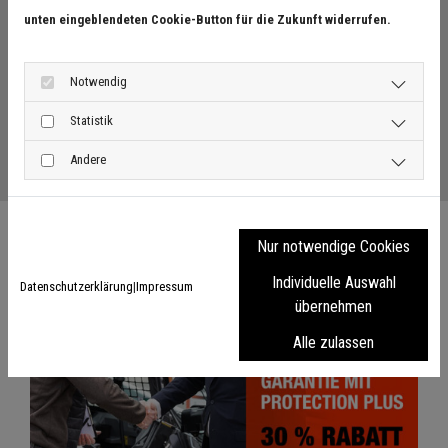
unten eingeblendeten Cookie-Button für die Zukunft widerrufen.
beeindruckenden Präzision können Sie jetzt mehr
erreichen, ganz egal, wohin die Arbeit Sie führt.
Notwendig
Statistik
Download
Andere
Nur notwendige Cookies
Individuelle Auswahl
Datenschutzerklärung
|
Impressum
übernehmen
Alle zulassen