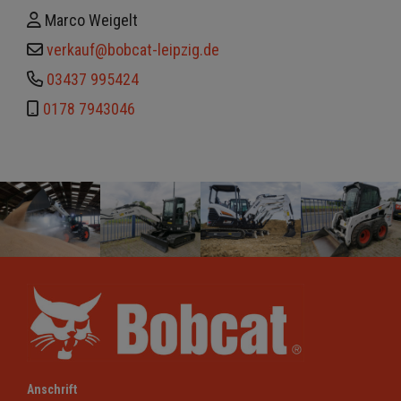
Marco Weigelt
verkauf@bobcat-leipzig.de
03437 995424
0178 7943046
Anschrift