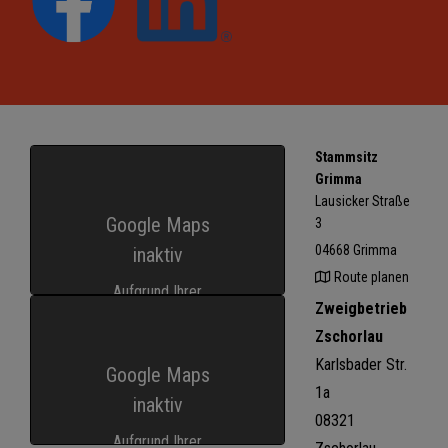
Stammsitz
Grimma
Lausicker Straße
Google Maps
3
04668 Grimma
inaktiv
Route planen
Aufgrund Ihrer
Zweigbetrieb
Cookie-
Zschorlau
Einstellungen kann
Karlsbader Str.
Google Maps
dieses Modul nicht
1a
inaktiv
geladen werden.
08321
Wenn Sie dieses
Aufgrund Ihrer